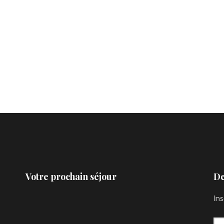
Votre prochain séjour
De
In
OASIS OUBLIÉE, avec Françoise
€1350