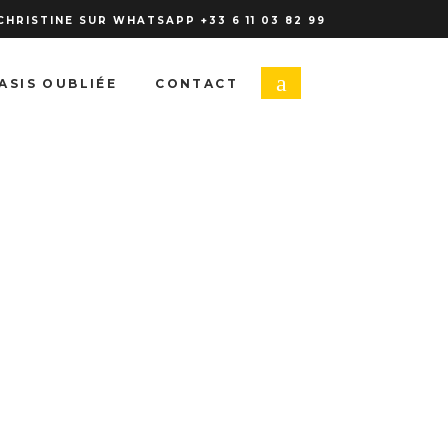
 CHRISTINE SUR WHATSAPP +33 6 11 03 82 99
ASIS OUBLIÉE
CONTACT
s lobortis,
attis.