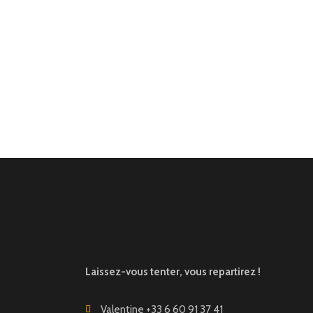
Laissez-vous tenter, vous repartirez !
Valentine +33 6 60 91 37 41