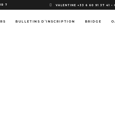
UR 7
VALENTINE +33 6 60 91 37 41 •
URS
BULLETINS D’INSCRIPTION
BRIDGE
O
Blog List
m dolor sit amet, consectetur adipiscing elit. Mauri
per diet est. Praesent vulputate at enim sit amet m