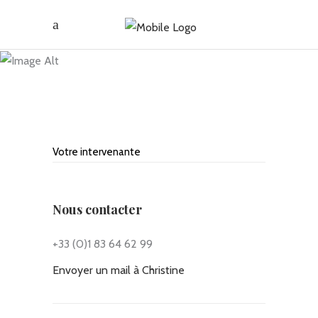
Rhodes
Votre intervenante
Valentine Djian
Enseignante et arbitre de bridge.
Excellente pédagogue,
Nous contacter
disponible et chaleureuse
+33 (0)1 83 64 62 99
Envoyer un mail à Christine